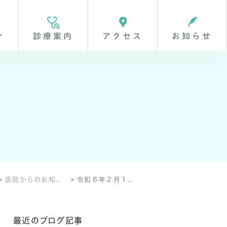
介
診療案内
アクセス
お知らせ
くなる取り組み
医院からのお知らせ
令和６年２月１９日、２月２７日午後診察および３月１２日の休診につきまして。
最近のブログ記事